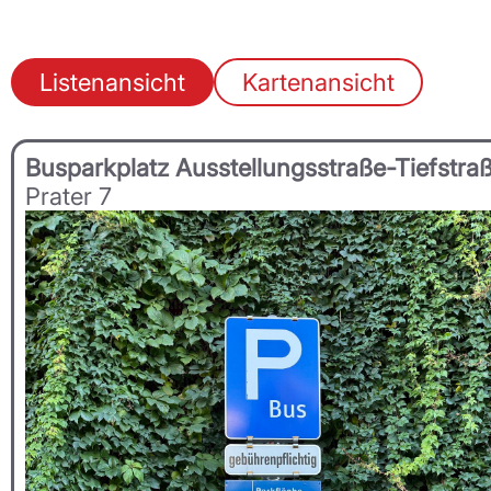
Listenansicht
Kartenansicht
Ergebnisse
der
Busparkplatz Ausstellungsstraße-Tiefstra
Suche
Prater 7