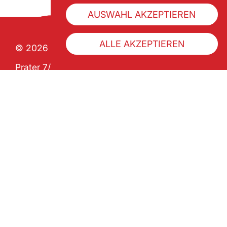
AUSWAHL AKZEPTIEREN
ALLE AKZEPTIEREN
© 2026 Wiener Praterverband
Prater 7/1 | A-1020 Wien
ZVR 992341133
Über uns
Geschichte
Pratercard kaufen
Impressum
Datenschutz
Barrierefreiheitserklärung
AGB
FAQ
Folge uns