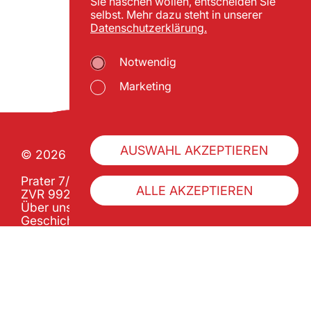
Sie naschen wollen, entscheiden Sie
selbst. Mehr dazu steht in unserer
Datenschutzerklärung.
Notwendig
Marketing
AUSWAHL AKZEPTIEREN
© 2026 Wiener Praterverband
Prater 7/1 | A-1020 Wien
ALLE AKZEPTIEREN
ZVR 992341133
Über uns
Geschichte
Pratercard kaufen
Impressum
Datenschutz
Barrierefreiheitserklärung
AGB