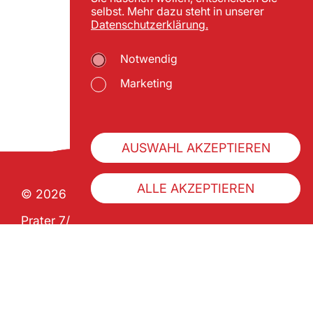
selbst. Mehr dazu steht in unserer
Datenschutzerklärung.
Notwendig
Marketing
AUSWAHL AKZEPTIEREN
ALLE AKZEPTIEREN
© 2026 Wiener Praterverband
Prater 7/1 | A-1020 Wien
ZVR 992341133
Über uns
Geschichte
Pratercard kaufen
Impressum