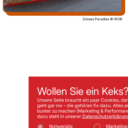
Süsses Paradies © WOB
Wollen Sie ein Keks
Unsere Seite braucht ein paar Cookies, da
geht gar nix – die gehören fix dazu. Alles 
bunter zu machen (Marketing & Performance
dazu steht in unserer
Datenschutzerklärung
Notwendig
Marketing