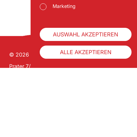
Marketing
AUSWAHL AKZEPTIEREN
ALLE AKZEPTIEREN
© 2026 Wiener Praterverband
Prater 7/1 | A-1020 Wien
ZVR 992341133
Über uns
Geschichte
Pratercard kaufen
Impressum
Datenschutz
Barrierefreiheitserklärung
AGB
FAQ
Folge uns