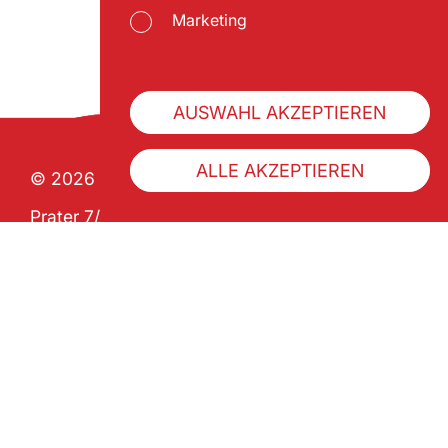
Marketing
AUSWAHL AKZEPTIEREN
ALLE AKZEPTIEREN
© 2026 Wiener Praterverband
Prater 7/1 | A-1020 Wien
ZVR 992341133
Über uns
Geschichte
Pratercard kaufen
Impressum
Datenschutz
Barrierefreiheitserklärung
AGB
FAQ
Folge uns